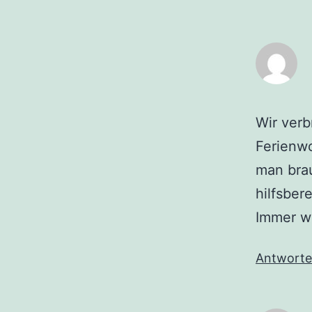
Wir ver
Ferienwo
man brau
hilfsber
Immer w
Antwort