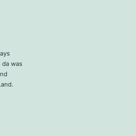
Kays
s da was
und
Land.