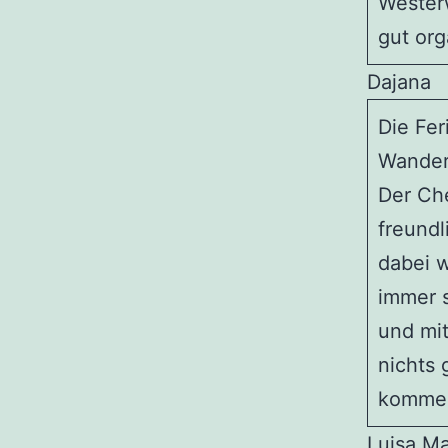
Westerw
gut org
Dajana
Die Fe
Wandern
Der Che
freund
dabei w
immer s
und mit
nichts 
kommen
Luisa Ma