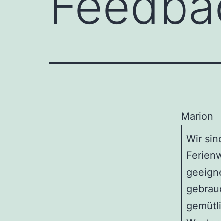
Feedbac
Marion
Wir sin
Ferienw
geeigne
gebrau
gemütl