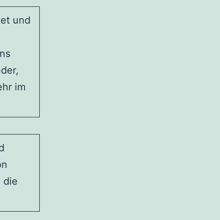
tet und
uns
der,
ehr im
d
ön
 die