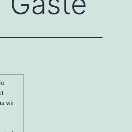
 Gäste
ie
kt
as wir