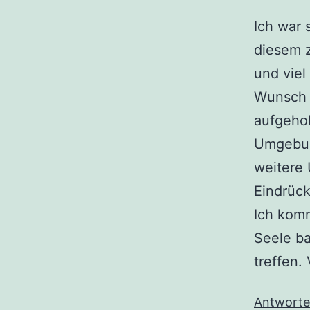
Ich war 
diesem 
und viel
Wunsch o
aufgehob
Umgebun
weitere
Eindrück
Ich kom
Seele ba
treffen.
Antwort