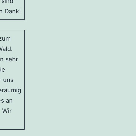
 sind
en Dank!
 zum
Wald.
n sehr
de
r uns
geräumig
es an
 Wir