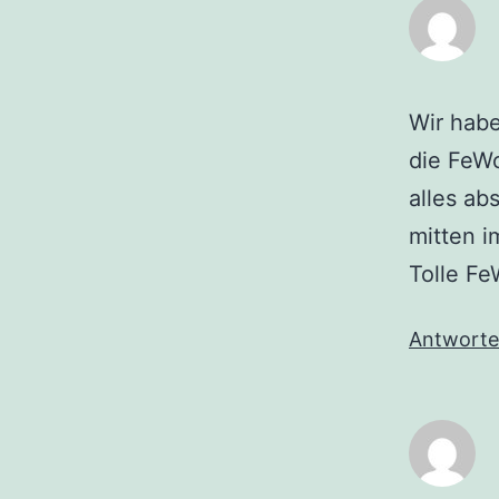
Wir habe
die FeWo
alles ab
mitten i
Tolle Fe
Antwort