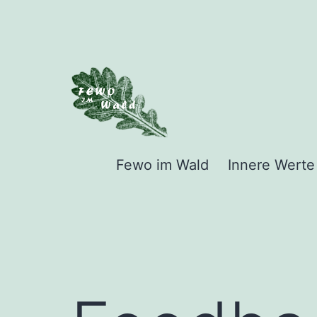
Zum
Inhalt
springen
Ferienwohnung
Fewo im Wald
Innere Werte
im
Westerwald