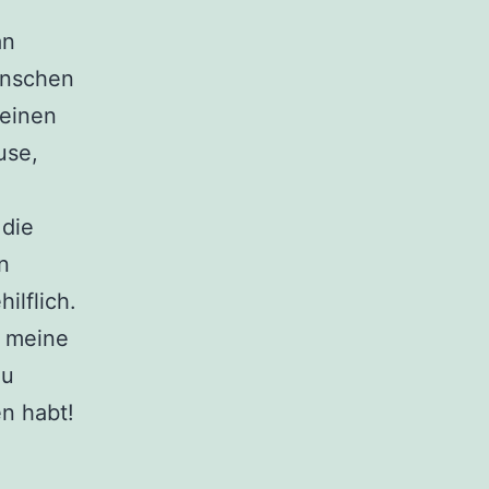
an
enschen
keinen
use,
die
n
ilflich.
m meine
zu
en habt!